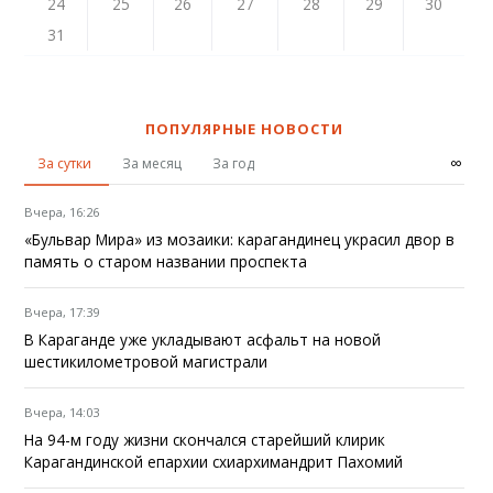
24
25
26
27
28
29
30
31
ПОПУЛЯРНЫЕ НОВОСТИ
∞
За сутки
За месяц
За год
Вчера, 16:26
«Бульвар Мира» из мозаики: карагандинец украсил двор в
память о старом названии проспекта
Вчера, 17:39
В Караганде уже укладывают асфальт на новой
шестикилометровой магистрали
Вчера, 14:03
На 94-м году жизни скончался старейший клирик
Карагандинской епархии схиархимандрит Пахомий