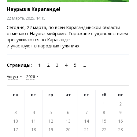
Наурыз в Караганде!
22 Марта, 2025, 14:15
Сегодня, 22 марта, по всей Карагандинской области
отмечают Наурыз мейрамы. Горожане с удовольствием
прогуливаются по Караганде
и участвуют в народных гуляниях.
Страницы:
1
2
3
4
5
...
Август
2026
пн
вт
ср
чт
пт
сб
вс
1
2
3
4
5
6
7
8
9
10
11
12
13
14
15
16
17
18
19
20
21
22
23