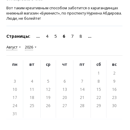
Вот таким креативным способом заботится о карагандинцах
книжный магазин «Букинист», по проспекту Нуркена Абдирова.
Люди, не болейте!
Страницы:
...
4
5
6
7
8
...
Август
2026
пн
вт
ср
чт
пт
сб
вс
1
2
3
4
5
6
7
8
9
10
11
12
13
14
15
16
17
18
19
20
21
22
23
24
25
26
27
28
29
30
31