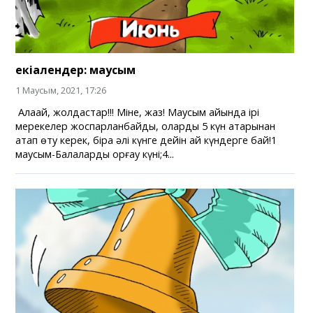
екіалендер: маусым
1 Маусым, 2021, 17:26
Алақай, жолдастар!!! Міне, жаз! ⁣Маусым айында ірі
мерекелер жоспарланбайды, оларды 5 күн қатарынан
атап өту керек, бірақ әлі күнге дейін ай күндерге бай!⁣⁣1
маусым-Балаларды қорғау күні;⁣4...