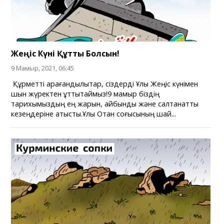
Жеңіс Күні Құтты Болсын!
9 Мамыр, 2021, 06:45
Құрметті қарағандылықтар, сіздерді Ұлы Жеңіс күнімен
шын жүректен құттықтаймыз!⁣⁣9 мамыр біздің
тарихымыздың ең жарқын, айбынды және салтанатты
кезеңдеріне қатысты.⁣⁣Ұлы Отан соғысының шайқ...