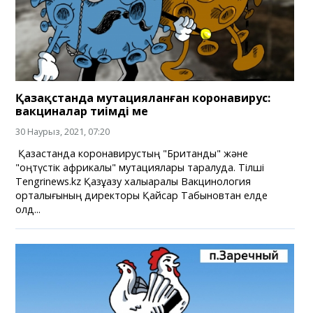
Қазақстанда мутацияланған коронавирус:
вакциналар тиімді ме
30 Наурыз, 2021, 07:20
Қазақстанда коронавирустың "Британдық" және
"оңтүстік африкалық" мутациялары таралуда. Тілші
Tengrinews.kz Қазұазу халықаралық Вакцинология
орталығының директоры Қайсар Табыновтан елде
қолд...