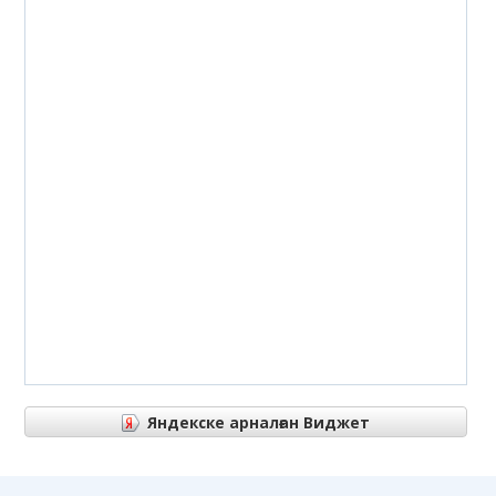
Яндекске арналған Виджет
Яндекске арналған Виджет