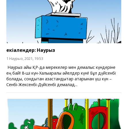
екіалендер: Наурыз
1 Наурыз, 2021, 19:53
Наурыз айы ҚР-да мерекелер мен демалыс күндеріне
ең бай! 8-ші күн-Халықаралық әйелдер күні! Бұл дүйсенбі
болады, сондықтан қазақстандықтар қатарынан үш күн –
Сенбі-Жексенбі-Дүйсенбі демалад...