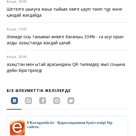
Кеше, 18:00
Шетелге шығуға жаңа тыйым: кімге қауіп төніп тұр және
қандай жағдайда
Кеше, 13:05
Әлемде осы танымал өнімге бағаның 334% - ға өсуі орын
алды: Қазақстанда жағдай қалай
Кеше, 20:00
Қазақстан мен Қытай арасындағы QR-төлемдер жыл соңына
дейін біріктіріледі
БІЗ ӘЛЕУМЕТТІК ЖЕЛІЛЕРДЕ
EKaraganda.kz - Қарағандының бүкіл өмірі бір
сайтта