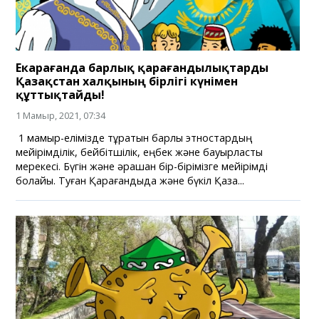
Екарағанда барлық қарағандылықтарды
Қазақстан халқының бірлігі күнімен
құттықтайды!
1 Мамыр, 2021, 07:34
1 мамыр-елімізде тұратын барлық этностардың
мейірімділік, бейбітшілік, еңбек және бауырластық
мерекесі. Бүгін және әрқашан бір-бірімізге мейірімді
болайық. Туған Қарағандыда және бүкіл Қаза...