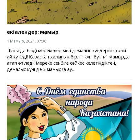
екіалендер: мамыр
1 Мамыр, 2021, 07:36
Тағы да бізді мерекелер мен демалыс күндеріне толы
ай күтеді! Қазақстан халқының бірлігі күні бүгін-1 мамырда
атап өтіледі! Мереке сенбіге сәйкес келетіндіктен,
демалыс күні де 3 мамырға ау...