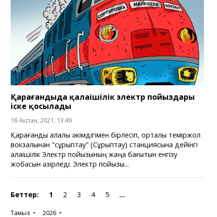
Қарағандыда қалаішілік электр пойыздары
іске қосылады
16 Ақпан, 2021, 13:49
Қарағанды қалалық әкімдігімен бірлесіп, орталық теміржол
вокзалынан "сұрыптау" (Сұрыптау) станциясына дейінгі
қалаішілік Электр пойызының жаңа бағытын енгізу
жобасын әзірледі. Электр пойызы...
Беттер:
1
2
3
4
5
...
Тамыз
2026