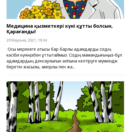
Медицина қызметкері күні құтты болсын,
Қарағанды!
20 Маусым, 2021, 19:34
Осы мерекеге қатысы бар барлық адамдарды сіздің
кәсіби күніңізбен құттықтаймыз. Сіздің мамандығыңыз-бұл
адамдардың денсаулығын қалпына келтіруге мүмкіндік
беретін жақсылық, қамқорлық пен жа...