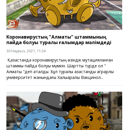
Коронавирустың "Алматы" штаммының
пайда болуы туралы ғалымдар мәлімдеді
30 Наурыз, 2021, 11:24
Қазақстанда коронавирустың өзіндік мутацияланған
штаммы пайда болуы мүмкін. Шартты түрде ол "
Алматы "деп аталды. Бұл туралы қазақстандық аграрлық
университет жанындағы Халықаралық Вакцинол...