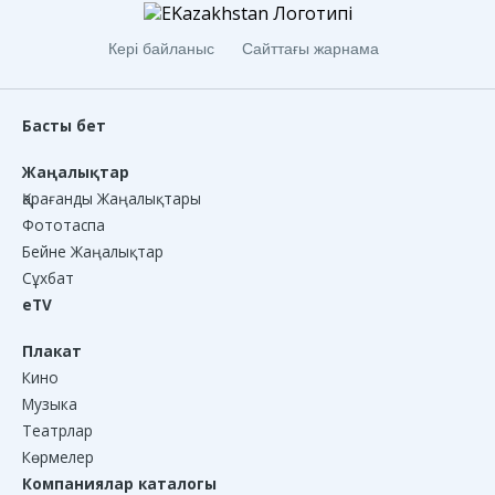
Кері байланыс
Сайттағы жарнама
Басты бет
Жаңалықтар
Қарағанды Жаңалықтары
Фототаспа
Бейне Жаңалықтар
Сұхбат
eTV
Плакат
Кино
Музыка
Театрлар
Көрмелер
Компаниялар каталогы