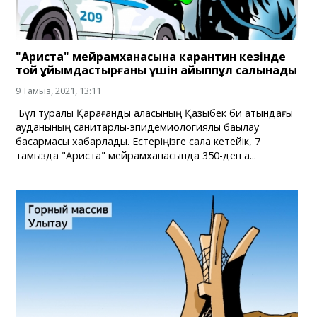
"Ариста" мейрамханасына карантин кезінде
той ұйымдастырғаны үшін айыппұл салынады
9 Тамыз, 2021, 13:11
Бұл туралы Қарағанды қаласының Қазыбек би атындағы
ауданының санитарлық-эпидемиологиялық бақылау
басқармасы хабарлады. Естеріңізге сала кетейік, 7
тамызда "Ариста" мейрамханасында 350-ден а...