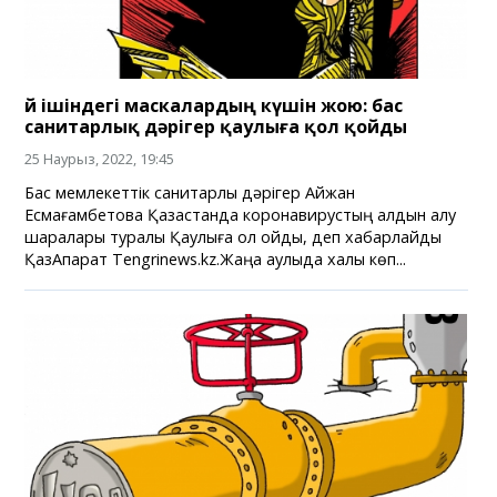
Үй ішіндегі маскалардың күшін жою: бас
санитарлық дәрігер қаулыға қол қойды
25 Наурыз, 2022, 19:45
Бас мемлекеттік санитарлық дәрігер Айжан
Есмағамбетова Қазақстанда коронавирустың алдын алу
шаралары туралы Қаулыға қол қойды, деп хабарлайды
ҚазАқпарат Tengrinews.kz.Жаңа қаулыда халық көп...