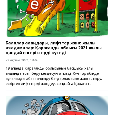
Балалар алаңдары, лифттер және жылы
аялдамалар: Қарағанды облысы 2021 жылы
қандай өзгерістерді күтеді
22 Ақпан, 2021, 18:46
19 ақпанда Қарағанды облысының басшысы халық
алдында есеп беру кездесуін өткізді. Күн тәртібінде
аулаларды абаттандыру бағдарламасын жалғастыру,
ескірген лифттерді жөндеу, сондай-ақ Қараған...