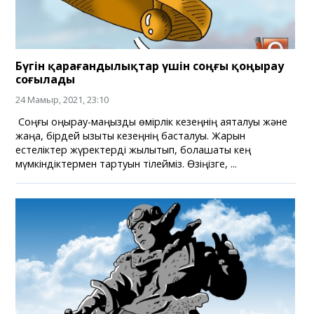
Бүгін қарағандылықтар үшін соңғы қоңырау
соғылады
24 Мамыр, 2021, 23:10
Соңғы қоңырау-маңызды өмірлік кезеңнің аяқталуы және
жаңа, бірдей қызықты кезеңнің басталуы. Жарқын
естеліктер жүректерді жылытып, болашақты кең
мүмкіндіктермен тартуын тілейміз. Өзіңізге, ...