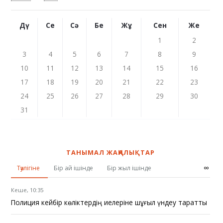
Дү
Се
Сә
Бе
Жұ
Сен
Же
1
2
3
4
5
6
7
8
9
10
11
12
13
14
15
16
17
18
19
20
21
22
23
24
25
26
27
28
29
30
31
ТАНЫМАЛ ЖАҢАЛЫҚТАР
∞
Тәулігіне
Бір ай ішінде
Бір жыл ішінде
Кеше, 10:35
Полиция кейбір көліктердің иелеріне шұғыл үндеу таратты