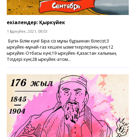
екіалендер: Қыркүйек
1 Қыркүйек, 2021, 08:03
Бүгін-Білім күні! Бірақ сіз мұны бұрыннан білесіз!;⁣3
қыркүйек-мұнай-газ кешені қызметкерлерінің күні;⁣12
қыркүйек-Отбасы күні;⁣19 қыркүйек-Қазақстан халқының
Тілдері күні;⁣28 қыркүйек-атом...