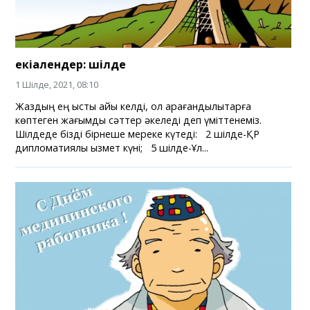
екіалендер: шілде
1 Шілде, 2021, 08:10
Жаздың ең ыстық айы келді, ол қарағандылықтарға
көптеген жағымды сәттер әкеледі деп үміттенеміз.
Шілдеде бізді бірнеше мереке күтеді: 2 шілде-ҚР
дипломатиялық қызмет күні; 5 шілде-Ұл...