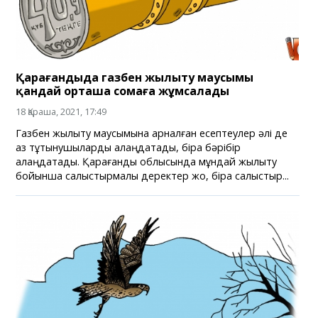
Қарағандыда газбен жылыту маусымы
қандай орташа сомаға жұмсалады
18 Қараша, 2021, 17:49
Газбен жылыту маусымына арналған есептеулер әлі де
аз тұтынушыларды алаңдатады, бірақ бәрібір
алаңдатады. Қарағанды облысында мұндай жылыту
бойынша салыстырмалы деректер жоқ, бірақ салыстыр...