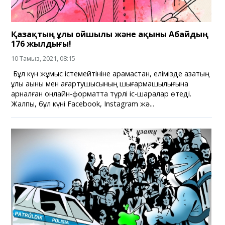
Қазақтың ұлы ойшылы және ақыны Абайдың
176 жылдығы!
10 Тамыз, 2021, 08:15
Бұл күн жұмыс істемейтініне қарамастан, елімізде қазақтың
ұлы ақыны мен ағартушысының шығармашылығына
арналған онлайн-форматта түрлі іс-шаралар өтеді.
Жалпы, бұл күні Facebook, Instagram жә...