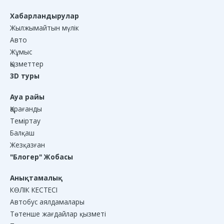
Хабарландырулар
Жылжымайтын мүлік
Авто
Жұмыс
Қызметтер
3D туры
Ауа райы
Қарағанды
Теміртау
Балқаш
Жезқазған
"Блогер" Жобасы
Анықтамалық
КӨЛІК КЕСТЕСІ
Автобус аялдамалары
Төтенше жағдайлар қызметі